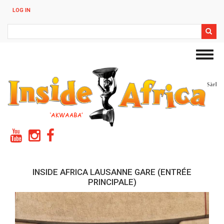
Skip
LOG IN
to
main
Search
content
Toggl
navig
INSIDE AFRICA LAUSANNE GARE (ENTRÉE
PRINCIPALE)